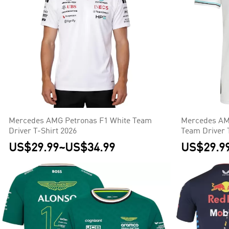
Mercedes AMG Petronas F1 White Team
Mercedes AMG
Driver T-Shirt 2026
Team Driver 
US$29.99
~
US$34.99
US$29.9