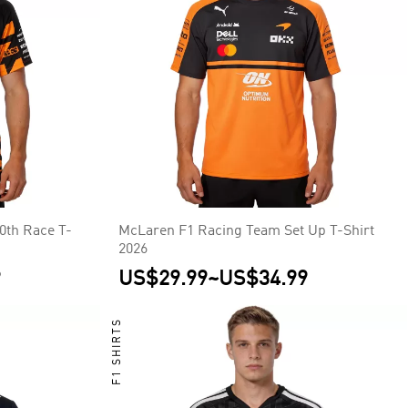
0th Race T-
McLaren F1 Racing Team Set Up T-Shirt
2026
9
US$29.99
~
US$34.99
F1 SHIRTS