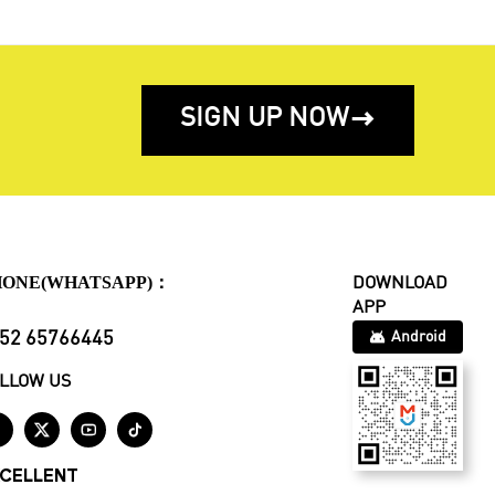
SIGN UP NOW

HONE(WHATSAPP)：
DOWNLOAD
APP
52 65766445
Android
LLOW US




CELLENT