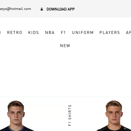
rseys@hotmail.com

DOWNLOAD APP
N
RETRO
KIDS
NBA
F1
UNIFORM
PLAYERS
A
NEW
F1 SHIRTS