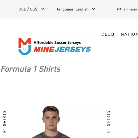



1
USD / US$
language
:
English
mineje
CLUB
NATIO
Formula 1 Shirts
F1 SHIRTS
F1 SHIRTS