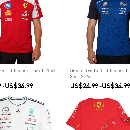
rari F1 Racing Team T-Shirt
Oracle Red Bull F1 Racing Te
Shirt 2026
9
~
US$34.99
US$24.99
~
US$34.9