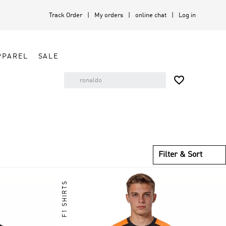
Track Order
My orders
online chat
Log in
PPAREL
SALE

Filter & Sort
F1 SHIRTS