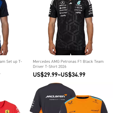
am Set up T-
Mercedes AMG Petronas F1 Black Team
Driver T-Shirt 2026
9
US$29.99
~
US$34.99