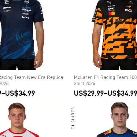
Racing Team New Era Replica
McLaren F1 Racing Team 100
2026
Shirt 2026
9
~
US$34.99
US$29.99
~
US$34.9
F1 SHIRTS