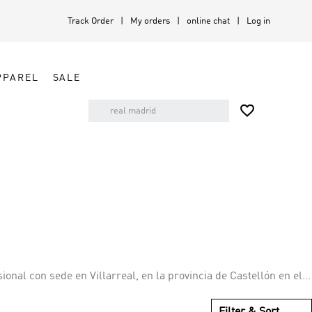
Track Order
My orders
online chat
Log in
PPAREL
SALE

onal con sede en Villarreal, en la provincia de Castellón en el
tbol español y debutó en La Liga en 1998. Villarreal también ha
ogrando su primer trofeo importante.
Filter & Sort