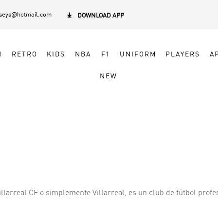
rseys@hotmail.com

DOWNLOAD APP
N
RETRO
KIDS
NBA
F1
UNIFORM
PLAYERS
A
NEW
arreal CF o simplemente Villarreal, es un club de fútbol profesi
asó gran parte de su historia en las divisiones inferiores del fú
 el torneo en 2021 al vencer a Manchester United en la final, l