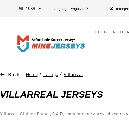



1
USD / US$
language
:
English
mineje
CLUB
NATIO

Back
Home
La Liga
Villarreal
VILLARREAL JERSEYS
Villarreal Club de Fútbol, S.A.D, comúnmente abreviado como Vill
este de España, que juega en La Liga. Fundado en 1923, el club p
aparecido en la UEFA Europa League durante este tiempo, y ganó