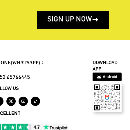
SIGN UP NOW

HONE(WHATSAPP)：
DOWNLOAD
APP
52 65766445
Android
LLOW US




CELLENT